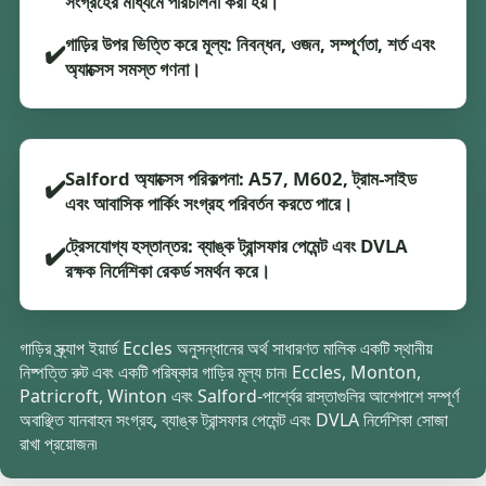
সংগ্রহের মাধ্যমে পরিচালনা করা হয়।
গাড়ির উপর ভিত্তি করে মূল্য: নিবন্ধন, ওজন, সম্পূর্ণতা, শর্ত এবং
✔️
অ্যাক্সেস সমস্ত গণনা।
Salford অ্যাক্সেস পরিকল্পনা: A57, M602, ট্রাম-সাইড
✔️
এবং আবাসিক পার্কিং সংগ্রহ পরিবর্তন করতে পারে।
ট্রেসযোগ্য হস্তান্তর: ব্যাঙ্ক ট্রান্সফার পেমেন্ট এবং DVLA
✔️
রক্ষক নির্দেশিকা রেকর্ড সমর্থন করে।
গাড়ির স্ক্র্যাপ ইয়ার্ড Eccles অনুসন্ধানের অর্থ সাধারণত মালিক একটি স্থানীয়
নিষ্পত্তি রুট এবং একটি পরিষ্কার গাড়ির মূল্য চান৷ Eccles, Monton,
Patricroft, Winton এবং Salford-পার্শ্বের রাস্তাগুলির আশেপাশে সম্পূর্ণ
অবাঞ্ছিত যানবাহন সংগ্রহ, ব্যাঙ্ক ট্রান্সফার পেমেন্ট এবং DVLA নির্দেশিকা সোজা
রাখা প্রয়োজন৷