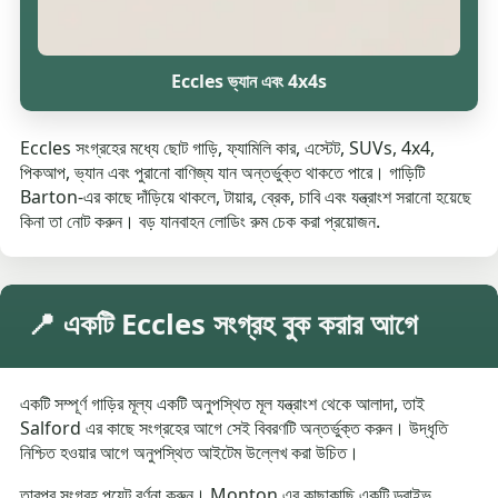
Eccles ভ্যান এবং 4x4s
Eccles সংগ্রহের মধ্যে ছোট গাড়ি, ফ্যামিলি কার, এস্টেট, SUVs, 4x4,
পিকআপ, ভ্যান এবং পুরানো বাণিজ্য যান অন্তর্ভুক্ত থাকতে পারে। গাড়িটি
Barton-এর কাছে দাঁড়িয়ে থাকলে, টায়ার, ব্রেক, চাবি এবং যন্ত্রাংশ সরানো হয়েছে
কিনা তা নোট করুন। বড় যানবাহন লোডিং রুম চেক করা প্রয়োজন.
📍 একটি Eccles সংগ্রহ বুক করার আগে
একটি সম্পূর্ণ গাড়ির মূল্য একটি অনুপস্থিত মূল যন্ত্রাংশ থেকে আলাদা, তাই
Salford এর কাছে সংগ্রহের আগে সেই বিবরণটি অন্তর্ভুক্ত করুন। উদ্ধৃতি
নিশ্চিত হওয়ার আগে অনুপস্থিত আইটেম উল্লেখ করা উচিত।
তারপর সংগ্রহ পয়েন্ট বর্ণনা করুন। Monton এর কাছাকাছি একটি ড্রাইভ,