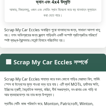
ভ্যান এবং 4x4 উদ্ধৃতি
আকার, বিষয়বস্তু, ওজন এবং লোডিং স্থান বিবেচনা করে বড় যানবাহন মূল্যায়ন
করা যেতে পারে।
Scrap My Car Eccles অবাঞ্ছিত পুরো যানবাহনের জন্য, সাধারণ আলগা ধাতু
নয়। নগদ অভিপ্রায়ের জন্য স্ক্র্যাপ গাড়িগুলি একটি অস্পষ্ট প্রতিশ্রুতির পরিবর্তে
স্পষ্ট ব্যাঙ্ক-ট্রান্সফার পেমেন্ট হিসাবে পরিচালিত হয়।
🏢 Scrap My Car Eccles সম্পর্কে
Scrap My Car Eccles সাহায্য করে যখন কোনো গাড়ির মেরামত বিল, পার্কিং
স্পেস বা উদ্বেগের মূল্য পাওয়া বন্ধ হয়ে যায়। এটি ব্যর্থ MOTs, দুর্ঘটনার ক্ষতি,
ইঞ্জিনের ত্রুটি, বৈদ্যুতিক সমস্যা, মরিচা, দীর্ঘ সঞ্চয়স্থান, নন-রানার এবং গাড়ি যা
আর ব্যবহারযোগ্য নয় তার জন্য উপযুক্ত।
স্থানীয় সেটিং কাজ পরিবর্তন করে. Monton, Patricroft, Winton,