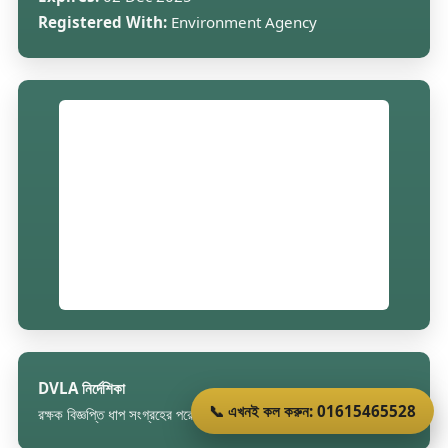
Registered With:
Environment Agency
DVLA নির্দেশিকা
📞 এখনই কল করুন: 01615465528
রক্ষক বিজ্ঞপ্তি ধাপ সংগ্রহের পরে ব্যাখ্যা করা হয়েছে।