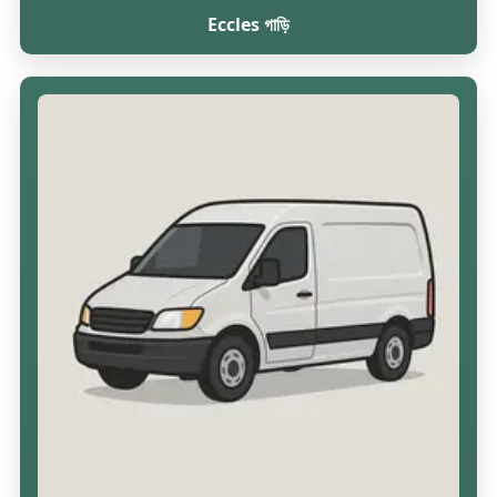
Eccles গাড়ি