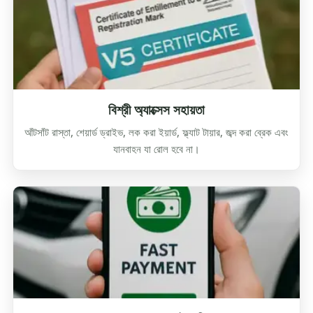
বিশ্রী অ্যাক্সেস সহায়তা
আঁটসাঁট রাস্তা, শেয়ার্ড ড্রাইভ, লক করা ইয়ার্ড, ফ্ল্যাট টায়ার, জব্দ করা ব্রেক এবং
যানবাহন যা রোল হবে না।