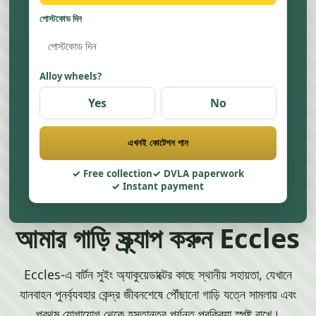
পোস্টকোড দিন
Alloy wheels?
Yes
No
এখনই কোটেশন পান
Free collection
DVLA paperwork
Instant payment
আমার গাড়ি স্ক্র্যাপ করুন Eccles
Eccles-এ বার্টন সুইং অ্যাকুয়েডাক্টের কাছে স্থানীয় সহায়তা, যেখানে
যানবাহন পুনর্ব্যবহার কেন্দ্র জীবনশেষে পৌঁছানো গাড়ি যত্নে সামলায় এবং
প্রথম যোগাযোগ থেকে হস্তান্তর পর্যন্ত প্রক্রিয়া স্পষ্ট রাখে।