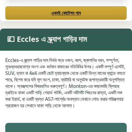
এখনই কোটেশন পান
💷 Eccles এ স্ক্র্যাপ গাড়ির দাম
Eccles-এ স্ক্র্যাপ গাড়ির দাম নির্ভর করে ওজন, বয়স, জ্বালানির ধরন, সম্পূর্ণতা,
পুনঃব্যবহারযোগ্য অংশ এবং বর্তমান বাজারের গতিবিধির উপর। একটি সম্পূর্ণ এস্টেট,
SUV, ভ্যান বা 4x4 একটি ছোট হ্যাচব্যাক থেকে একটি ভিন্ন মানের ব্যান্ডে বসতে
পারে, বিশেষ করে যদি মূল অংশ, চাকা, ব্যাটারি বা অনুঘটক রূপান্তরকারী অনুপস্থিত
থাকে। অ্যাক্সেসের বিষয়গুলিও গুরুত্বপূর্ণ। Monton-এর কাছাকাছি ক্লিয়ার
ড্রাইভে থাকা একটি গাড়ি শেয়ার্ড পার্কিং, একটি আঁটসাঁট পিছনের রাস্তা, একটি লক
করা ইয়ার্ড, বা একটি ব্যস্ত A57-পার্শ্বের অবস্থান যেখানে লোড করার পরিকল্পনার
প্রয়োজন হয় সেখানে থাকা গাড়ি থেকে আলাদা।