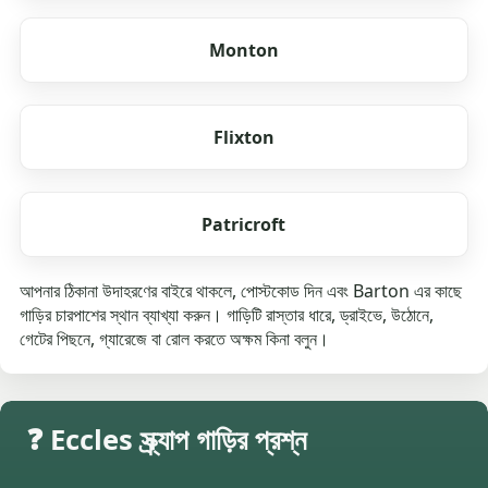
Monton
Flixton
Patricroft
আপনার ঠিকানা উদাহরণের বাইরে থাকলে, পোস্টকোড দিন এবং Barton এর কাছে
গাড়ির চারপাশের স্থান ব্যাখ্যা করুন। গাড়িটি রাস্তার ধারে, ড্রাইভে, উঠোনে,
গেটের পিছনে, গ্যারেজে বা রোল করতে অক্ষম কিনা বলুন।
❓ Eccles স্ক্র্যাপ গাড়ির প্রশ্ন