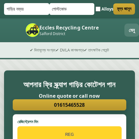
Alloys
মূল্য জানুন
গাড়ির নম্বর
পোস্টকোড
ফর্ম জমা দিন
Eccles Recycling Centre
মেনু
Salford District
✔ বিনামূল্যে সংগ্রহ
✔ DVLA কাগজপত্র
✔ তাৎক্ষণিক পেমেন্ট
আপনার ফ্রি স্ক্র্যাপ গাড়ির কোটেশন পান
Online quote or call now
01615465528
রেজিস্ট্রেশন দিন