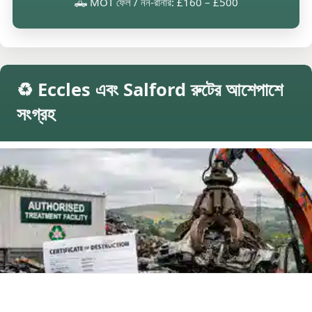
🛻 MOT ফেল / নন-রানার: £160 – £500
♻️ Eccles এবং Salford রুটের আশেপাশে
সংগ্রহ