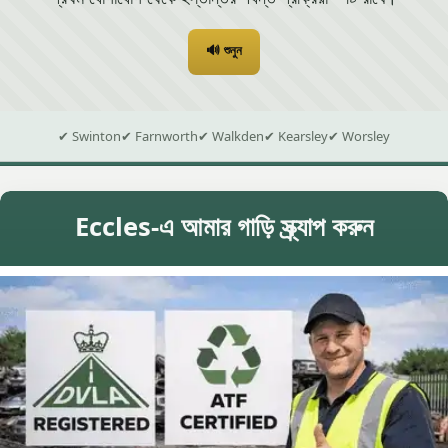
🔊 শুনুন
✔ Swinton
✔ Farnworth
✔ Walkden
✔ Kearsley
✔ Worsley
Eccles-এ আমার গাড়ি স্ক্র্যাপ করুন