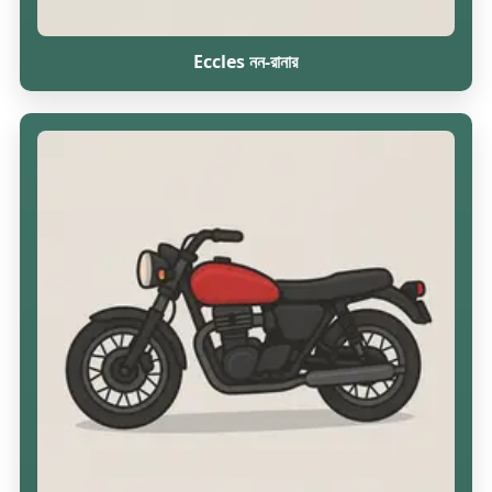
Eccles নন-রানার