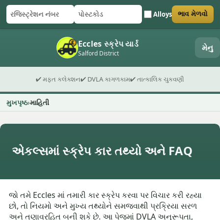
Alloys
ભાવ મેળવો
રજિસ્ટ્રેશન નંબર
પોસ્ટકોડ
ફોર્મ સબમિટ કરો
Eccles સ્ક્રેપ યાર્ડ
મેનુ
Salford District
✔ મફત કલેક્શન
✔ DVLA કાગળકામ
✔ તાત્કાલિક ચુકવણી
મુખપૃષ્ઠ
માહિતી
એકલ્સમાં સ્ક્રેપ કાર તથ્યો અને FAQ
જો તમે Eccles માં તમારી કાર સ્ક્રેપ કરવા પર વિચાર કરી રહ્યા
છો, તો નિયમો અને મુખ્ય તથ્યોને સમજવાથી પ્રક્રિયા સરળ
અને તણાવરહિત બની શકે છે. આ પેજમાં DVLA અનુરૂપતા,