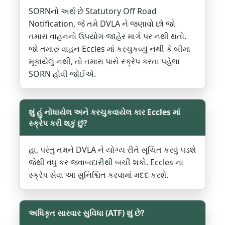
SORNનો અર્થ છે Statutory Off Road
Notification, જે તમે DVLA ને જણાવો છો જો
તમારા વાહનનો ઉપયોગ જાહેર માર્ગ પર નથી થતો.
જો તમારું વાહન Eccles માં કરચુકવ્યું નથી કે બીમા
મૂકાયેલું નથી, તો તમારા પાસે સ્ક્રેપ કરતા પહેલા
SORN હોવી જોઈએ.
શું હું નોધાયેલ અને કરચુકવાયેલ કાર Eccles માં
સ્ક્રેપ કરી શકું છું?
હા, પરંતુ તમને DVLA ને યોગ્ય રીતે સૂચિત કરવું પડશે
જેથી વધુ કર જવાબદારીથી બચી શકો. Eccles ના
સ્ક્રેપ સેવા આ સુનિશ્ચિત કરવામાં મદદ કરશે.
અધિકૃત સારવાર સુવિધા (ATF) શું છે?