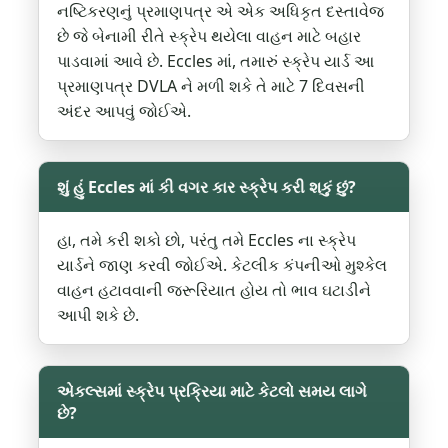
નષ્ટિકરણનું પ્રમાણપત્ર એ એક અધિકૃત દસ્તાવેજ
છે જે બેનામી રીતે સ્ક્રેપ થયેલા વાહન માટે બહાર
પાડવામાં આવે છે. Eccles માં, તમારું સ્ક્રેપ યાર્ડ આ
પ્રમાણપત્ર DVLA ને મળી શકે તે માટે 7 દિવસની
અંદર આપવું જોઈએ.
શું હું Eccles માં કી વગર કાર સ્ક્રેપ કરી શકું છું?
હા, તમે કરી શકો છો, પરંતુ તમે Eccles ના સ્ક્રેપ
યાર્ડને જાણ કરવી જોઈએ. કેટલીક કંપનીઓ મુશ્કેલ
વાહન હટાવવાની જરૂરિયાત હોય તો ભાવ ઘટાડીને
આપી શકે છે.
એકલ્સમાં સ્ક્રેપ પ્રક્રિયા માટે કેટલો સમય લાગે
છે?