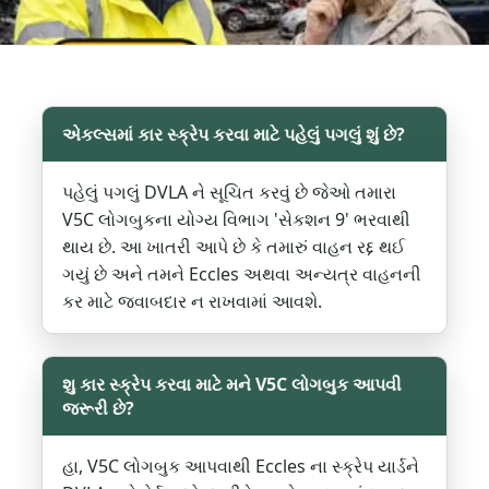
એકલ્સમાં કાર સ્ક્રેપ કરવા માટે પહેલું પગલું શું છે?
પહેલું પગલું DVLA ને સૂચિત કરવું છે જેઓ તમારા
V5C લોગબુકના યોગ્ય વિભાગ 'સેકશન 9' ભરવાથી
થાય છે. આ ખાતરી આપે છે કે તમારું વાહન રદ્દ થઈ
ગયું છે અને તમને Eccles અથવા અન્યત્ર વાહનની
કર માટે જવાબદાર ન રાખવામાં આવશે.
શુ કાર સ્ક્રેપ કરવા માટે મને V5C લોગબુક આપવી
જરૂરી છે?
હા, V5C લોગબુક આપવાથી Eccles ના સ્ક્રેપ યાર્ડને