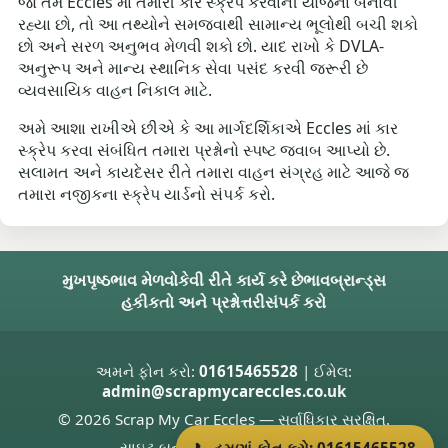
જો તમે Eccles માં તમારી કાર સ્ક્રેપ કરવાની યોજના બનાવી
રહ્યા છો, તો આ તથ્યોને સમજવાથી સામાન્ય ભૂલોથી બચી શકો
છો અને સરળ અનુભવ મેળવી શકો છો. યાદ રાખો કે DVLA-
અનુરૂપ અને માન્ય સ્થાનિક સેવા પસંદ કરવી જરૂરી છે
વ્યવસાયિક વાહન નિકાલ માટે.
અમે આશા રાખીએ છીએ કે આ માર્ગદર્શિકાએ Eccles માં કાર
સ્ક્રેપ કરવા સંબંધિત તમારા પ્રશ્નોનો સ્પષ્ટ જવાબ આપ્યો છે.
સલામત અને કાયદેસર રીતે તમારા વાહન સંગ્રહ માટે આજે જ
તમારા નજીકના સ્ક્રેપ યાર્ડનો સંપર્ક કરો.
મુખપૃષ્ઠ
ભાવ મેળવો
કેવી રીતે કાર્ય કરે છે
ભાવ
બ્રાન્ડ્સ
હકીકતો અને પ્રશ્નોત્તરી
સંપર્ક કરો
અમને ફોન કરો:
01615465528
| ઈમેલ:
admin@scrapmycareccles.co.uk
© 2026 Scrap My Car Eccles — સર્વાધિકાર સુરક્ષિત.
સાઇટ બનાવનાર
Donnie Welsh