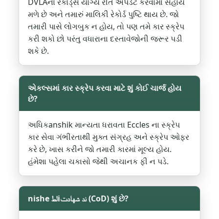
DVLAના રેકોર્ડ્સ યોગ્ય રીતે અપડેટ કરવામાં સહાય
મળે છે અને તમારું માલિકી રેકોર્ડ પુષ્ટિ થાય છે. જો
તમારી પાસે લોગબુક ન હોય, તો પણ તમે કાર સ્ક્રેપ
કરી શકો છો પરંતુ વધારાના દસ્તાવેજોની જરૂર પડી
શકે છે.
એકલ્સમાં કાર સ્ક્રેપ કરવા માટે શું કોઈ ચાર્જ હોય
છે?
અધિકanshik માન્યતા ધરાવતા Eccles ના સ્ક્રેપ
કાર સેવા ગંભીરતાથી મુક્ત સંગ્રહ અને સ્ક્રેપ ઓફર
કરે છે, ખાસ કરીને જો તમારી કારમાં મૂલ્ય હોય.
હંમેશા પહેલા ચકાસો જેથી અચાનક ફી ન પડે.
nishe لطiند شهادت (CoD) શું છે?