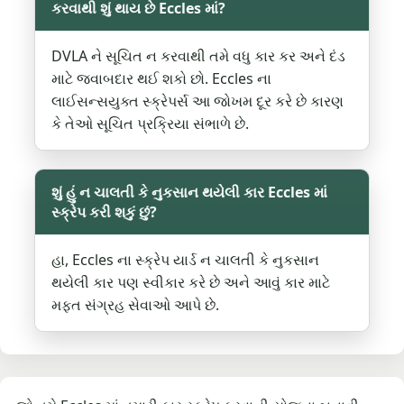
કરવાથી શું થાય છે Eccles માં?
DVLA ને સૂચિત ન કરવાથી તમે વધુ કાર કર અને દંડ
માટે જવાબદાર થઈ શકો છો. Eccles ના
લાઈસન્સયુક્ત સ્ક્રેપર્સ આ જોખમ દૂર કરે છે કારણ
કે તેઓ સૂચિત પ્રક્રિયા સંભાળે છે.
શું હું ન ચાલતી કે નુકસાન થયેલી કાર Eccles માં
સ્ક્રેપ કરી શકું છું?
હા, Eccles ના સ્ક્રેપ યાર્ડ ન ચાલતી કે નુકસાન
થયેલી કાર પણ સ્વીકાર કરે છે અને આવું કાર માટે
મફત સંગ્રહ સેવાઓ આપે છે.