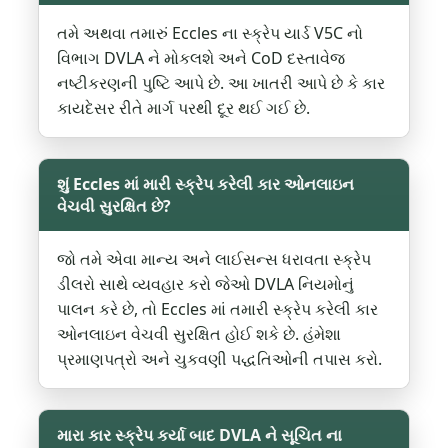
તમે અથવા તમારું Eccles ના સ્ક્રેપ યાર્ડ V5C નો
વિભાગ DVLA ને મોકલશે અને CoD દસ્તાવેજ
નષ્ટીકરણની પુષ્ટિ આપે છે. આ ખાતરી આપે છે કે કાર
કાયદેસર રીતે માર્ગ પરથી દૂર થઈ ગઈ છે.
શું Eccles માં મારી સ્ક્રેપ કરેલી કાર ઓનલાઇન
વેચવી સુરક્ષિત છે?
જો તમે એવા માન્ય અને લાઈસન્સ ધરાવતા સ્ક્રેપ
ડીલરો સાથે વ્યવહાર કરો જેઓ DVLA નિયમોનું
પાલન કરે છે, તો Eccles માં તમારી સ્ક્રેપ કરેલી કાર
ઓનલાઇન વેચવી સુરક્ષિત હોઈ શકે છે. હંમેશા
પ્રમાણપત્રો અને ચુકવણી પદ્ધતિઓની તપાસ કરો.
મારા કાર સ્ક્રેપ કર્યા બાદ DVLA ને સૂચિત ના