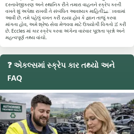
દસ્તાવેજીકરણ અને સ્થાનિક રીતે તમારા વાહનને સ્ક્રેપ કરતી
વખતે શું અપેક્ષા રાખવી તે સંબંધિત આવશ્યક માહિતીغطાવવામાં
આવી છે. તમે પહેલું વખત કરી રહ્યા હોવ કે જ્ઞાન તાજું કરવા
માંગતા હોવ, અમે શ્રેષ્ઠ સેવા મેળવવા માટે ઉપયોગી વિગતો گڏ કરી
છે. Eccles માં કાર સ્ક્રેપ કરવા અંગેના વારંવાર પૂછાતા પ્રશ્નો અને
મહત્વપૂર્ણ તથ્ય વાંચો.
❓ એકલ્સમાં સ્ક્રેપ કાર તથ્યો અને
FAQ