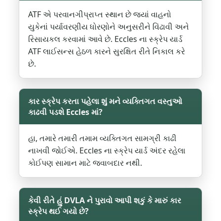
ATF એ પરવાનગીપ્રાપ્ત સ્થાન છે જ્યાં વાહનો
યુકેનાં પર્યાવરણીય ધોરણોને અનુસરીને વિંઢાવી અને
રિસાયકલ કરવામાં આવે છે. Eccles ના સ્ક્રેપ યાર્ડ
ATF લાઈસન્સ હેઠળ કારને સુરક્ષિત રીતે નિકાલ કરે
છે.
કાર સ્ક્રેપ કરતા પહેલા શું મને વ્યક્તિગત વસ્તુઓ
કાઢવી પડશે Eccles માં?
હા, તમારે તમારી તમામ વ્યક્તિગત સામગ્રી કાઢી
નાખવી જોઈએ. Eccles ના સ્ક્રેપ યાર્ડ અંદર રહેલા
કોઈપણ સામાન માટે જવાબદાર નથી.
કેવી રીતે હું DVLA ને પુરાવો આપી શકું કે મારું કાર
સ્ક્રેપ થઈ ગયો છે?