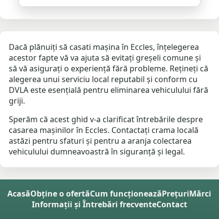
Dacă plănuiți să casati mașina în Eccles, înțelegerea
acestor fapte vă va ajuta să evitați greșeli comune și
să vă asigurați o experiență fără probleme. Rețineți că
alegerea unui serviciu local reputabil și conform cu
DVLA este esențială pentru eliminarea vehiculului fără
griji.
Sperăm că acest ghid v-a clarificat întrebările despre
casarea mașinilor în Eccles. Contactați crama locală
astăzi pentru sfaturi și pentru a aranja colectarea
vehiculului dumneavoastră în siguranță și legal.
Acasă
Obține o ofertă
Cum funcționează
Prețuri
Mărci
Informații și Întrebări frecvente
Contact