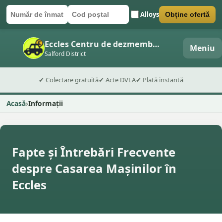
Alloys
Obține ofertă
Număr de înmatriculare
Cod poștal
Trimite formularul
Eccles Centru de dezmembrări auto
Meniu
Salford District
✔ Colectare gratuită
✔ Acte DVLA
✔ Plată instantă
Acasă
Informații
Fapte și Întrebări Frecvente
despre Casarea Mașinilor în
Eccles