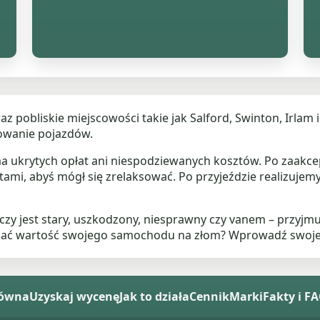
az pobliskie miejscowości takie jak Salford, Swinton, Irlam
mowanie pojazdów.
 ma ukrytych opłat ani niespodziewanych kosztów. Po zaak
ami, abyś mógł się zrelaksować. Po przyjeździe realizujemy
zy jest stary, uszkodzony, niesprawny czy vanem – przyjmu
nać wartość swojego samochodu na złom? Wprowadź swoje d
łówna
Uzyskaj wycenę
Jak to działa
Cennik
Marki
Fakty i F