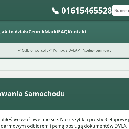
📞 01615465528
Numer 
Kod po
Wyślij fo
a
Jak to działa
Cennik
Marki
FAQ
Kontakt
✔ Odbiór pojazdu
✔ Pomoc z DVLA
✔ Przelew bankowy
mowania Samochodu
afiłeś we właściwe miejsce. Nasz szybki i prosty 3-etapowy
darmowym odbiorem i pełną obsługą dokumentów DVLA. Ni