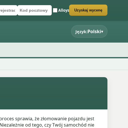
Alloys
Uzyskaj wycenę
rejestracyjny
cztowy
rmularz wyceny
Polski
Język:
▾
 proces sprawia, że złomowanie pojazdu jest
ezależnie od tego, czy Twój samochód nie