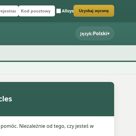
Alloys
Uzyskaj wycenę
rejestracyjny
cztowy
rmularz wyceny
Polski
Język:
▾
cles
pomóc. Niezależnie od tego, czy jesteś w