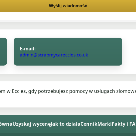
Wyślij wiadomość
E-mail:
admin@scrapmycareccles.co.uk
em w Eccles, gdy potrzebujesz pomocy w usługach złomowa
łówna
Uzyskaj wycenę
Jak to działa
Cennik
Marki
Fakty i F