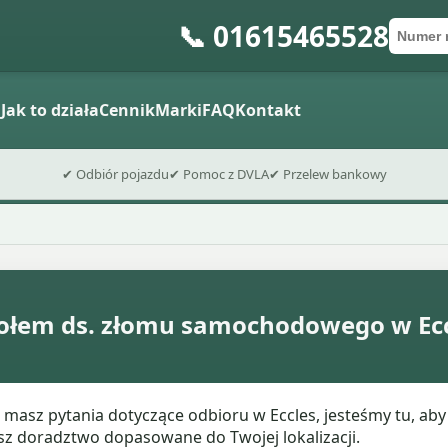
📞 01615465528
Numer 
Kod po
Wyślij fo
a
Jak to działa
Cennik
Marki
FAQ
Kontakt
✔ Odbiór pojazdu
✔ Pomoc z DVLA
✔ Przelew bankowy
połem ds. złomu samochodowego w Ec
masz pytania dotyczące odbioru w Eccles, jesteśmy tu, aby 
sz doradztwo dopasowane do Twojej lokalizacji.