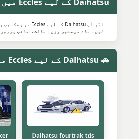
Daihatsu کے لیے Eccles میں اوسط سکریپ ویلیو
اگر آپ Daihatsu 
لیں۔ عام قیمتیں وزن، حالت، غائب پرزوں 
🚗 Daihatsu کے لیے Eccles میں ماڈل کے مطابق سکریپ ویلیو
ker
Daihatsu fourtrak tds