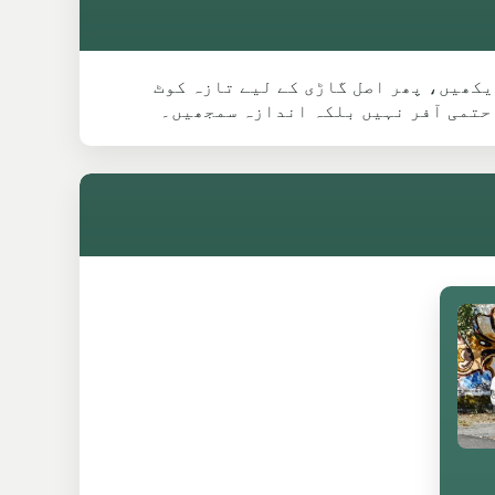
اڈل گائیڈ دیکھیں، پھر اصل گاڑی کے لیے تازہ کوٹ
 حتمی آفر نہیں بلکہ اندازہ سمجھیں۔