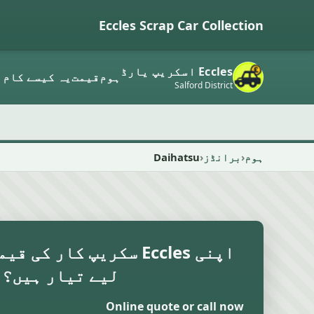
Eccles Scrap Car Collection
Eccles اسکریپ یارڈ
ہوم
قیمت
یہ کیسے کام 
Salford District
ہوم
برانڈز
Daihatsu
اپنی Eccles سکریپ کار ک
لیے تیار ہیں؟
Online quote or call now