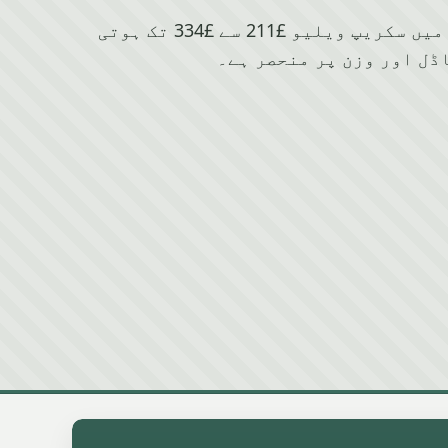
Daihatsu کے لیے Eccles میں سکریپ ویلیو £211 سے £334 تک ہوتی
ڈل اور وزن پر منحصر ہے۔