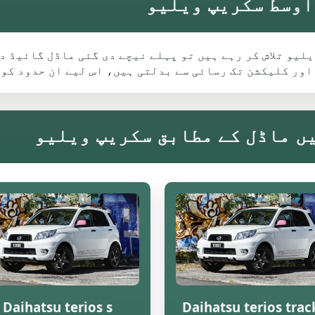
کے لیے Eccles میں سکریپ ویلیو تلاش کر رہے ہیں تو پہلے نیچے دی گئی م
اور کلیکشن تک رسائی سے بدلتی ہیں، اس لیے ان حدود کو
Daihatsu terios s
Daihatsu terios trac