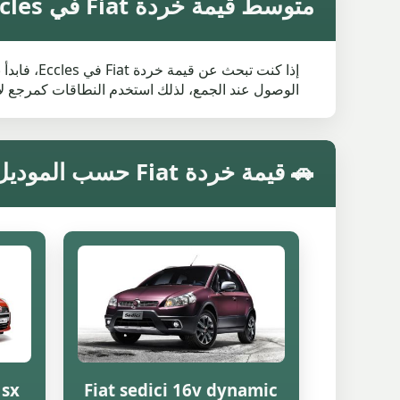
متوسط قيمة خردة Fiat في Eccles
إذا كنت ت
الوصول عند الجمع، لذلك استخدم النطاقات كمرجع لا
🚗 قيمة خردة Fiat حسب الموديل في Eccles
 sx
Fiat sedici 16v dynamic