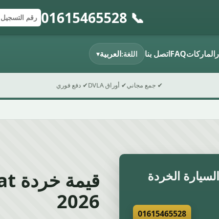
📞 01615465528
إرسال النموذج
رقم التسجي
الرمز البريد
ر
الماركات
FAQ
اتصل بنا
العربية
اللغة:
▾
✔ جمع مجاني
✔ أوراق DVLA
✔ دفع فوري
سيارة الخردة
2026
01615465528