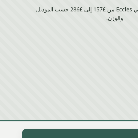
تتراوح قيمة خردة Fiat في Eccles من £157 إلى £286 حسب الموديل
والوزن.