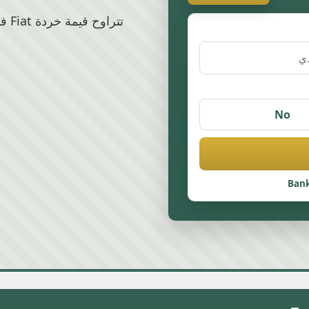
No
Bank