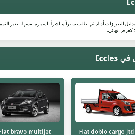
بحث عن قيمة خردة Fiat في Eccles، فابدأ بدليل الطرازات أدناه ثم اطلب سعراً مباشراً للسيارة 
 كعرض نهائي.
Fiat bravo multijet
Fiat doblo cargo jtd