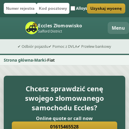
Alloys
Uzyskaj wycenę
Numer rejestracyjny
Kod pocztowy
Wyślij formularz wyceny
Eccles Złomowisko
Menu
Salford District
✔ Odbiór pojazdu
✔ Pomoc z DVLA
✔ Przelew bankowy
Strona główna
Marki
Fiat
Chcesz sprawdzić cenę
swojego złomowanego
samochodu Eccles?
Online quote or call now
01615465528