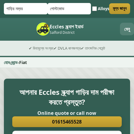
Alloys
মূল্য জানুন
গাড়ির নম্বর
পোস্টকোড
ফর্ম জমা দিন
Eccles স্ক্র্যাপ ইয়ার্ড
মেনু
Salford District
✔ বিনামূল্যে সংগ্রহ
✔ DVLA কাগজপত্র
✔ তাৎক্ষণিক পেমেন্ট
হোম
ব্র্যান্ড
Fiat
আপনার Eccles স্ক্র্যাপ গাড়ির দাম পরীক্ষা
করতে প্রস্তুত?
Online quote or call now
01615465528