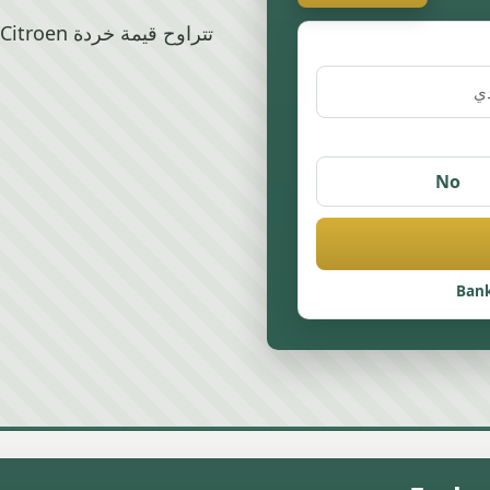
No
Bank