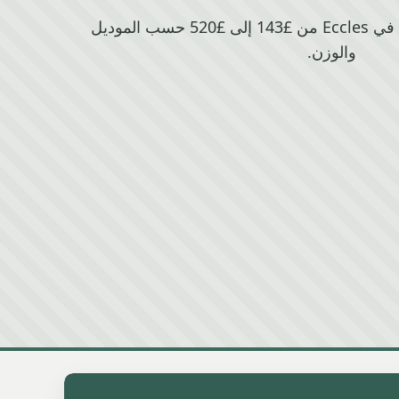
تتراوح قيمة خردة Citroen في Eccles من £143 إلى £520 حسب الموديل
والوزن.