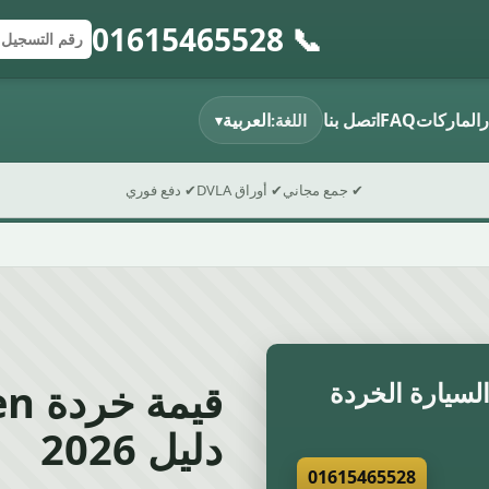
📞 01615465528
إرسال النموذج
رقم التسجي
الرمز البريد
ر
الماركات
FAQ
اتصل بنا
العربية
اللغة:
▾
✔ جمع مجاني
✔ أوراق DVLA
✔ دفع فوري
سيارة الخردة
دليل 2026
01615465528