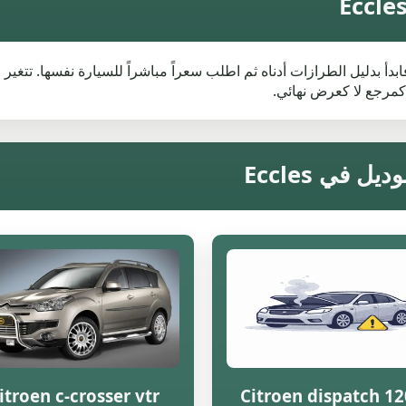
 كنت تبحث عن قيمة خردة Citroen في Eccles، فابدأ بدليل الطرازات أدناه ثم اطلب سعراً مباشراً للس
كمرجع لا كعرض نهائي.
itroen c-crosser vtr
Citroen dispatch 1