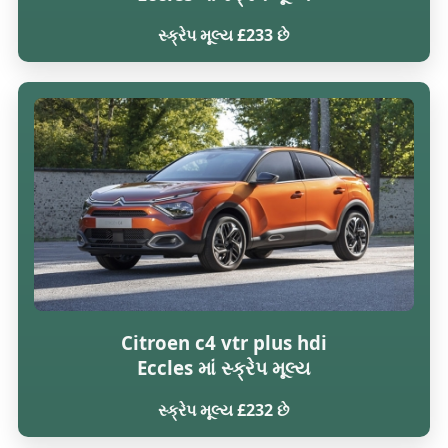
સ્ક્રેપ મૂલ્ય £233 છે
Citroen c4 vtr plus hdi
Eccles માં સ્ક્રેપ મૂલ્ય
સ્ક્રેપ મૂલ્ય £232 છે