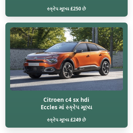
સ્ક્રેપ મૂલ્ય £250 છે
Citroen c4 sx hdi
Eccles માં સ્ક્રેપ મૂલ્ય
સ્ક્રેપ મૂલ્ય £249 છે