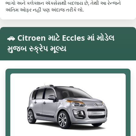
ભાગો અને કલેક્શન ઍક્સેસથી બદલાય છે, તેથી આ રેન્જને
અંતિમ ઓફર નહીં પણ અંદાજ તરીકે લો.
🚗 Citroen માટે Eccles માં મોડેલ
મુજબ સ્ક્રેપ મૂલ્ય