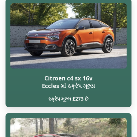
Citroen c4 sx 16v
Eccles માં સ્ક્રેપ મૂલ્ય
સ્ક્રેપ મૂલ્ય £273 છે