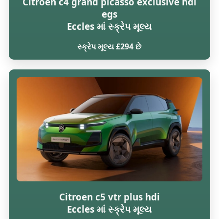
Citroen c4 grand picasso exclusive hdi
egs
Eccles માં સ્ક્રેપ મૂલ્ય
સ્ક્રેપ મૂલ્ય £294 છે
Citroen c5 vtr plus hdi
Eccles માં સ્ક્રેપ મૂલ્ય