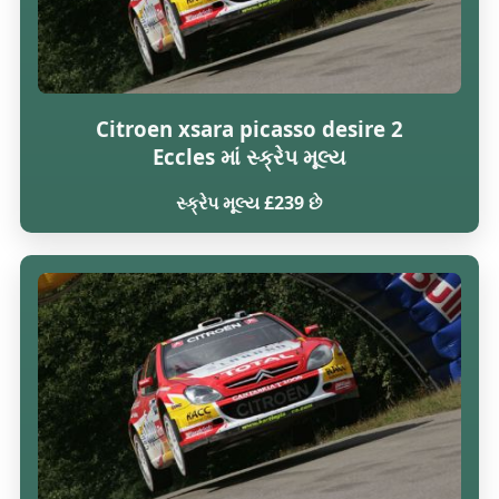
Citroen xsara picasso desire 2
Eccles માં સ્ક્રેપ મૂલ્ય
સ્ક્રેપ મૂલ્ય £239 છે