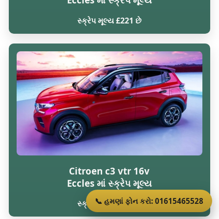
સ્ક્રેપ મૂલ્ય £221 છે
Citroen c3 vtr 16v
Eccles માં સ્ક્રેપ મૂલ્ય
📞 હમણાં ફોન કરો: 01615465528
સ્ક્રેપ મૂલ્ય £216 છે