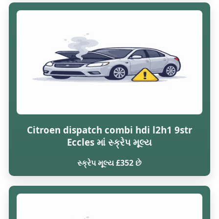
Citroen dispatch combi hdi l2h1 9str
Eccles માં સ્ક્રેપ મૂલ્ય
સ્ક્રેપ મૂલ્ય £352 છે