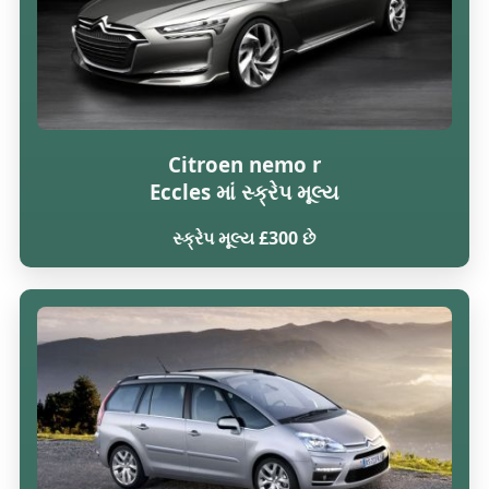
Citroen nemo r
Eccles માં સ્ક્રેપ મૂલ્ય
સ્ક્રેપ મૂલ્ય £300 છે