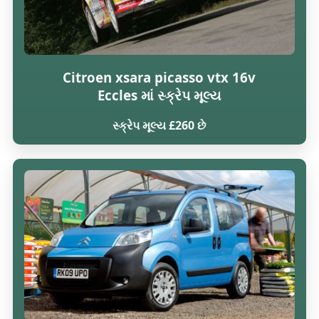
Citroen xsara picasso vtx 16v
Eccles માં સ્ક્રેપ મૂલ્ય
સ્ક્રેપ મૂલ્ય £260 છે