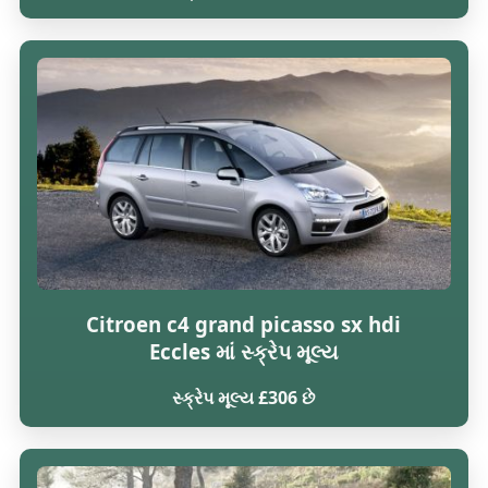
Citroen c4 grand picasso sx hdi
Eccles માં સ્ક્રેપ મૂલ્ય
સ્ક્રેપ મૂલ્ય £306 છે