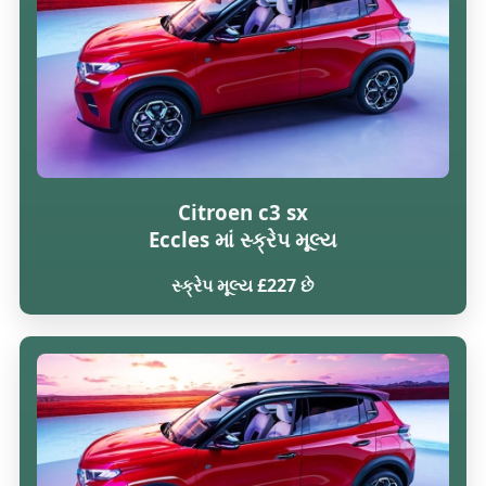
Citroen c3 sx
Eccles માં સ્ક્રેપ મૂલ્ય
સ્ક્રેપ મૂલ્ય £227 છે