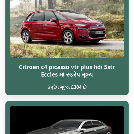
Citroen c4 picasso vtr plus hdi 5str
Eccles માં સ્ક્રેપ મૂલ્ય
સ્ક્રેપ મૂલ્ય £304 છે