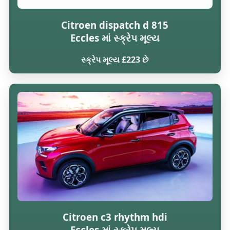
Citroen dispatch d 815
Eccles માં સ્ક્રેપ મૂલ્ય
સ્ક્રેપ મૂલ્ય £223 છે
Citroen c3 rhythm hdi
Eccles માં સ્ક્રેપ મૂલ્ય