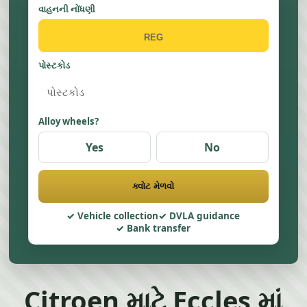
વાહનની નોંધણી
પોસ્ટકોડ
Alloy wheels?
Yes
No
ક્વોટ મેળવો
Vehicle collection
DVLA guidance
Bank transfer
Citroen માટે Eccles માં