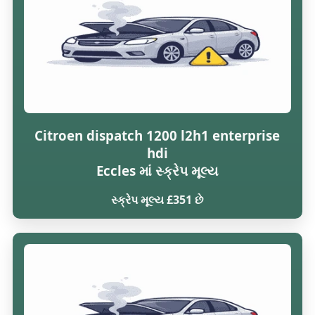
Citroen dispatch 1200 l2h1 enterprise
hdi
Eccles માં સ્ક્રેપ મૂલ્ય
સ્ક્રેપ મૂલ્ય £351 છે