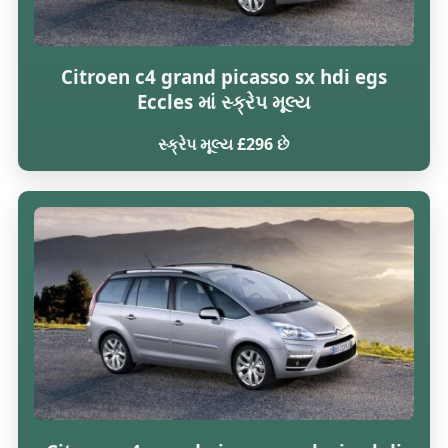
Citroen c4 grand picasso sx hdi egs
Eccles માં સ્ક્રેપ મૂલ્ય
સ્ક્રેપ મૂલ્ય £296 છે