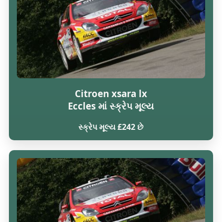
Citroen xsara lx
Eccles માં સ્ક્રેપ મૂલ્ય
સ્ક્રેપ મૂલ્ય £242 છે