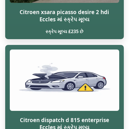
Citroen xsara picasso desire 2 hdi
Eccles માં સ્ક્રેપ મૂલ્ય
સ્ક્રેપ મૂલ્ય £235 છે
Citroen dispatch d 815 enterprise
Eccles માં સ્ક્રેપ મૂલ્ય