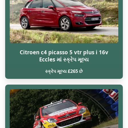
Citroen c4 picasso 5 vtr plus i 16v
Eccles માં સ્ક્રેપ મૂલ્ય
સ્ક્રેપ મૂલ્ય £265 છે