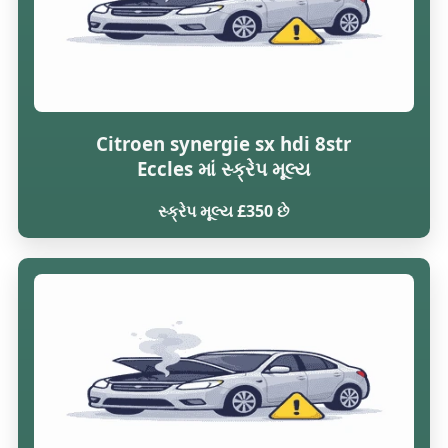
Citroen synergie sx hdi 8str
Eccles માં સ્ક્રેપ મૂલ્ય
સ્ક્રેપ મૂલ્ય £350 છે