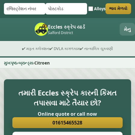
Alloys
ભાવ મેળવો
રજિસ્ટ્રેશન નંબર
પોસ્ટકોડ
ફોર્મ સબમિટ કરો
Eccles સ્ક્રેપ યાર્ડ
મેનુ
Salford District
✔ મફત કલેક્શન
✔ DVLA કાગળકામ
✔ તાત્કાલિક ચુકવણી
મુખપૃષ્ઠ
બ્રાન્ડ્સ
Citroen
તમારી Eccles સ્ક્રેપ કારની કિંમત
તપાસવા માટે તૈયાર છો?
Online quote or call now
01615465528