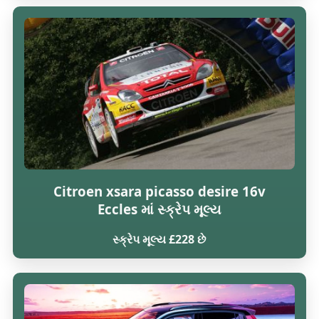
Citroen xsara picasso desire 16v
Eccles માં સ્ક્રેપ મૂલ્ય
સ્ક્રેપ મૂલ્ય £228 છે