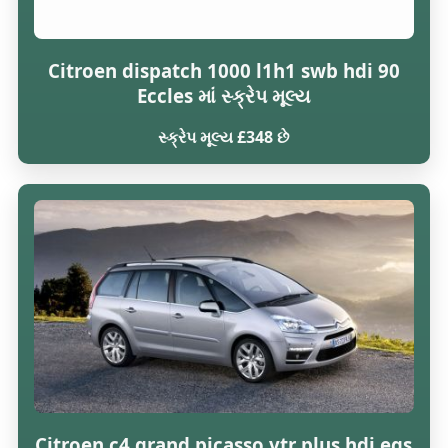
Citroen dispatch 1000 l1h1 swb hdi 90
Eccles માં સ્ક્રેપ મૂલ્ય
સ્ક્રેપ મૂલ્ય £348 છે
Citroen c4 grand picasso vtr plus hdi egs