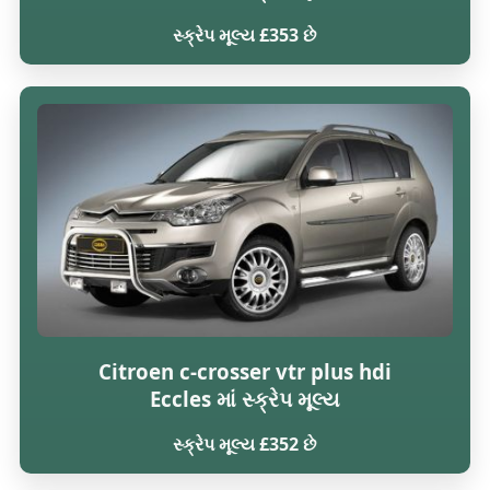
સ્ક્રેપ મૂલ્ય £353 છે
Citroen c-crosser vtr plus hdi
Eccles માં સ્ક્રેપ મૂલ્ય
સ્ક્રેપ મૂલ્ય £352 છે