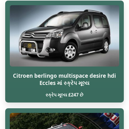
Citroen berlingo multispace desire hdi
Eccles માં સ્ક્રેપ મૂલ્ય
સ્ક્રેપ મૂલ્ય £247 છે