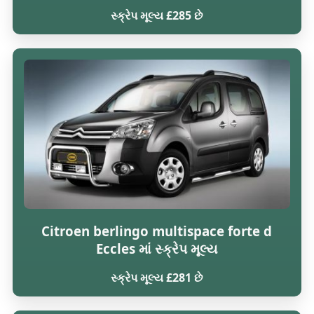
સ્ક્રેપ મૂલ્ય £285 છે
Citroen berlingo multispace forte d
Eccles માં સ્ક્રેપ મૂલ્ય
સ્ક્રેપ મૂલ્ય £281 છે