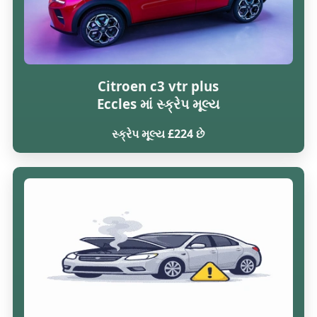
Citroen c3 vtr plus
Eccles માં સ્ક્રેપ મૂલ્ય
સ્ક્રેપ મૂલ્ય £224 છે