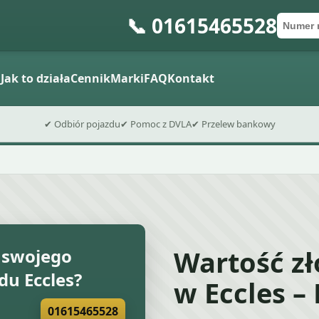
📞 01615465528
Numer 
Kod po
Wyślij fo
a
Jak to działa
Cennik
Marki
FAQ
Kontakt
✔ Odbiór pojazdu
✔ Pomoc z DVLA
✔ Przelew bankowy
Wartość z
 swojego
u Eccles?
w Eccles –
01615465528