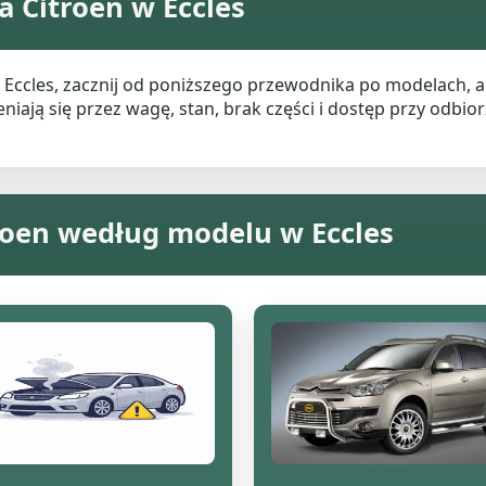
 Citroen w Eccles
w Eccles, zacznij od poniższego przewodnika po modelach,
ają się przez wagę, stan, brak części i dostęp przy odbiorz
roen według modelu w Eccles