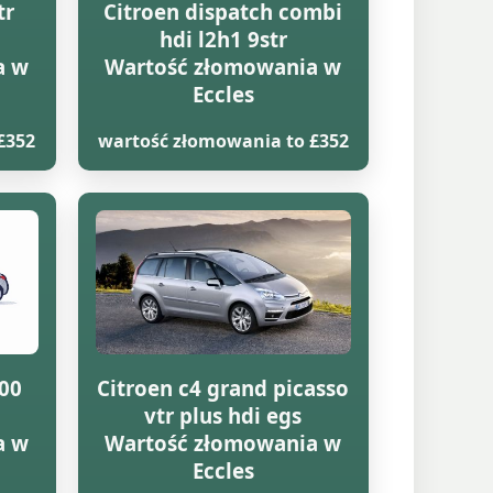
tr
Citroen dispatch combi
hdi l2h1 9str
a w
Wartość złomowania w
Eccles
£352
wartość złomowania to £352
000
Citroen c4 grand picasso
vtr plus hdi egs
a w
Wartość złomowania w
Eccles