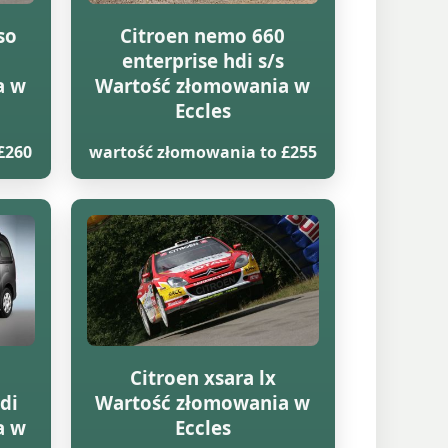
so
Citroen nemo 660
enterprise hdi s/s
a w
Wartość złomowania w
Eccles
£260
wartość złomowania to £255
Citroen xsara lx
di
Wartość złomowania w
a w
Eccles