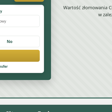
Wartość złomowania Ci
wy
w zale
No
nsfer