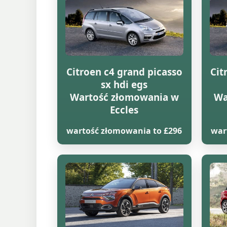
Citroen c4 grand picasso
Cit
sx hdi egs
Wartość złomowania w
Wa
Eccles
wartość złomowania to £296
war