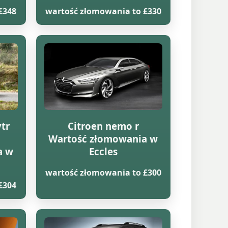
£348
wartość złomowania to £330
vtr
Citroen nemo r
Wartość złomowania w
a w
Eccles
wartość złomowania to £300
£304