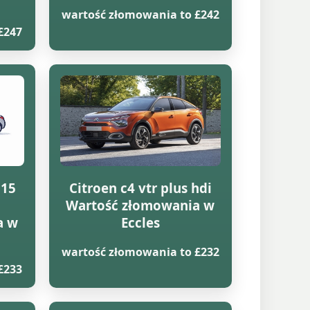
wartość złomowania to £242
£247
815
Citroen c4 vtr plus hdi
Wartość złomowania w
a w
Eccles
wartość złomowania to £232
£233