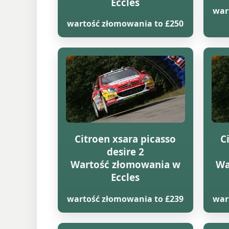
Eccles
war
wartość złomowania to £250
Citroen xsara picasso
C
desire 2
Wartość złomowania w
Wa
Eccles
wartość złomowania to £239
war