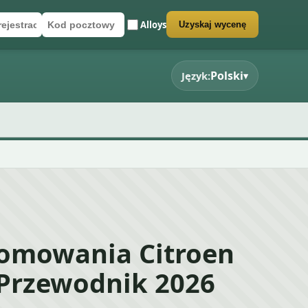
Alloys
Uzyskaj wycenę
rejestracyjny
cztowy
rmularz wyceny
Polski
Język:
▾
łomowania Citroen
 Przewodnik 2026