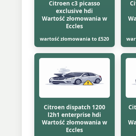
Citroen c3 picasso
Ci
exclusive hdi
Wartość złomowania w
Wa
Eccles
wartość złomowania to £520
war
Citroen dispatch 1200
Ci
l2h1 enterprise hdi
Wartość złomowania w
Wa
Eccles