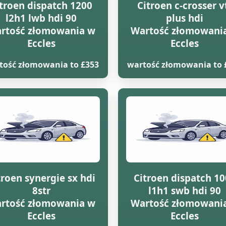
troen dispatch 1200
Citroen c-crosser v
l2h1 lwb hdi 90
plus hdi
rtość złomowania w
Wartość złomowani
Eccles
Eccles
tość złomowania to £353
wartość złomowania to 
troen synergie sx hdi
Citroen dispatch 1
8str
l1h1 swb hdi 90
rtość złomowania w
Wartość złomowani
Eccles
Eccles