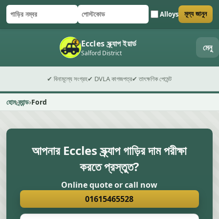
Alloys
মূল্য জানুন
গাড়ির নম্বর
পোস্টকোড
ফর্ম জমা দিন
Eccles স্ক্র্যাপ ইয়ার্ড
মেনু
Salford District
✔ বিনামূল্যে সংগ্রহ
✔ DVLA কাগজপত্র
✔ তাৎক্ষণিক পেমেন্ট
হোম
ব্র্যান্ড
Ford
আপনার Eccles স্ক্র্যাপ গাড়ির দাম পরীক্ষা
করতে প্রস্তুত?
Online quote or call now
01615465528