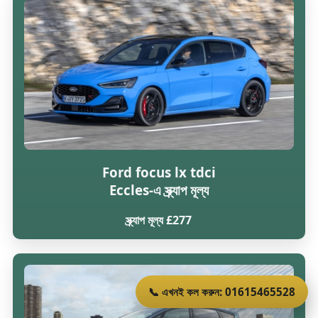
Ford focus lx tdci
Eccles-এ স্ক্র্যাপ মূল্য
স্ক্র্যাপ মূল্য £277
📞 এখনই কল করুন: 01615465528