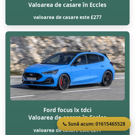
Valoarea de casare în Eccles
valoarea de casare este £277
Ford focus lx tdci
Valoarea de casare în Eccles
📞 Sună acum: 01615465528
valoarea de casare este £277