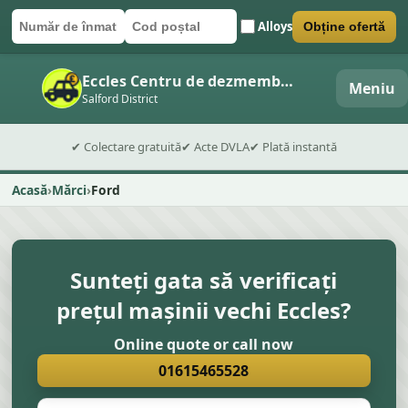
Alloys
Obține ofertă
Număr de înmatriculare
Cod poștal
Trimite formularul
Eccles Centru de dezmembrări auto
Meniu
Salford District
✔ Colectare gratuită
✔ Acte DVLA
✔ Plată instantă
Acasă
Mărci
Ford
Sunteți gata să verificați
prețul mașinii vechi Eccles?
Online quote or call now
01615465528