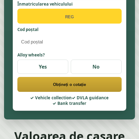
Înmatricularea vehiculului
Cod poștal
Alloy wheels?
Yes
No
Obțineți o cotație
Vehicle collection
DVLA guidance
Bank transfer
Valoarea de casare