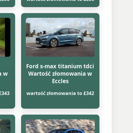
Ford s-max titanium tdci
a w
Wartość złomowania w
Eccles
£343
wartość złomowania to £342