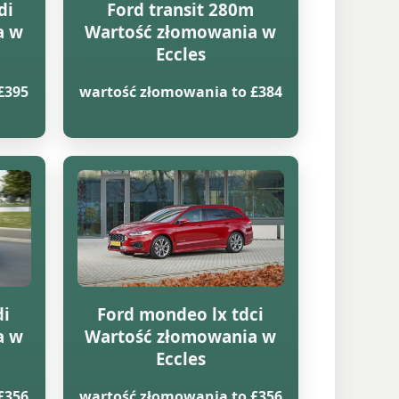
di
Ford transit 280m
a w
Wartość złomowania w
Eccles
£395
wartość złomowania to £384
di
Ford mondeo lx tdci
a w
Wartość złomowania w
Eccles
£356
wartość złomowania to £356