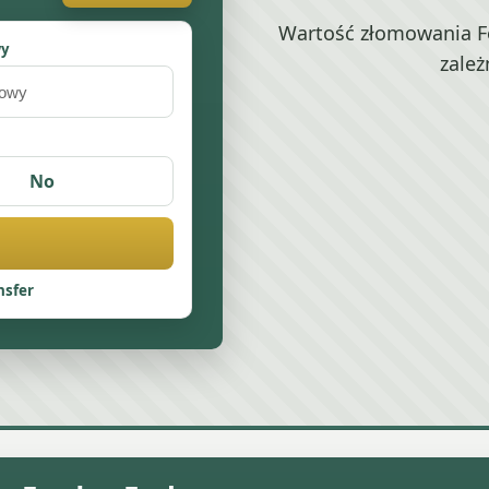
Wartość złomowania Fo
wy
zależ
No
nsfer