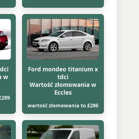
dci
Ford mondeo titanium x
a w
tdci
Wartość złomowania w
Eccles
£289
wartość złomowania to £286