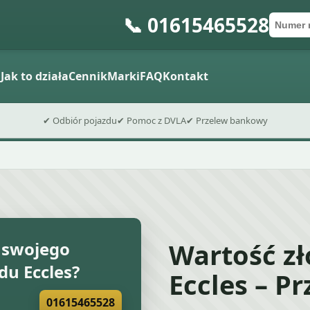
📞 01615465528
Numer 
Kod po
Wyślij fo
a
Jak to działa
Cennik
Marki
FAQ
Kontakt
✔ Odbiór pojazdu
✔ Pomoc z DVLA
✔ Przelew bankowy
Wartość z
 swojego
u Eccles?
Eccles – P
01615465528