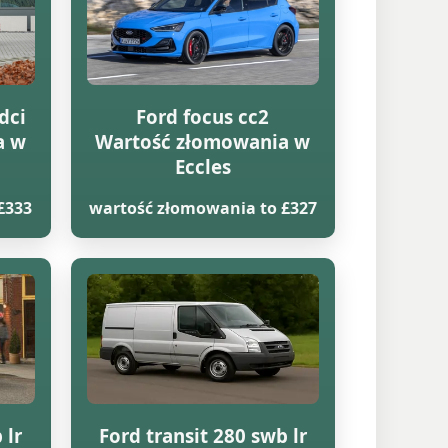
dci
Ford focus cc2
a w
Wartość złomowania w
Eccles
£333
wartość złomowania to £327
 lr
Ford transit 280 swb lr