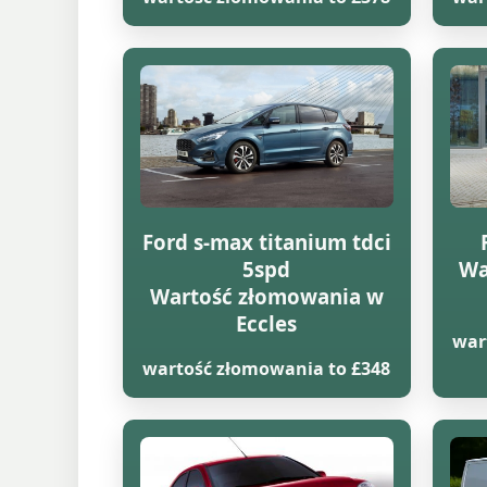
Ford s-max titanium tdci
5spd
Wa
Wartość złomowania w
Eccles
war
wartość złomowania to £348