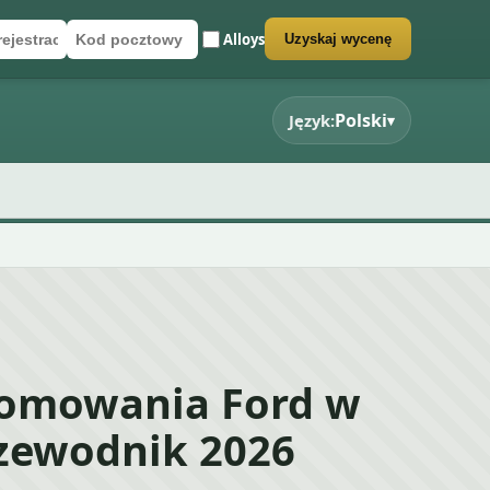
Alloys
Uzyskaj wycenę
rejestracyjny
cztowy
rmularz wyceny
Polski
Język:
▾
łomowania Ford w
rzewodnik 2026