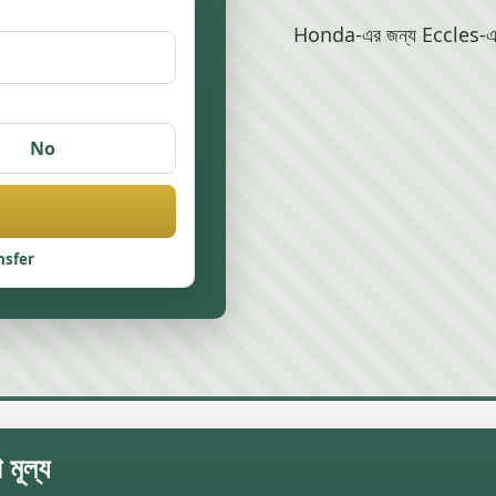
Honda-এর জন্য Eccles-এ স্ক্
No
nsfer
মূল্য