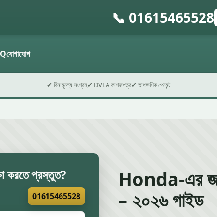
📞 01615465528
গ
ফ
AQ
যোগাযোগ
✔ বিনামূল্যে সংগ্রহ
✔ DVLA কাগজপত্র
✔ তাৎক্ষণিক পেমেন্ট
Honda-এর জন্য 
্ষা করতে প্রস্তুত?
– ২০২৬ গাইড
01615465528