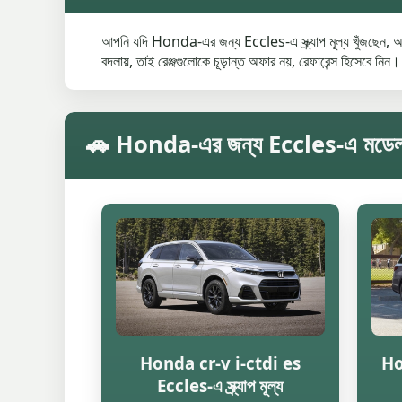
আপনি যদি Honda-এর জন্য Eccles-এ স্ক্র্যাপ মূল্য খুঁজছেন, আগে
বদলায়, তাই রেঞ্জগুলোকে চূড়ান্ত অফার নয়, রেফারেন্স হিসেবে নিন।
🚗 Honda-এর জন্য Eccles-এ মডেল অনুযায
Honda cr-v i-ctdi es
Ho
Eccles-এ স্ক্র্যাপ মূল্য