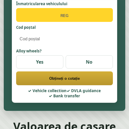
Înmatricularea vehiculului
Cod poștal
Alloy wheels?
Yes
No
Obțineți o cotație
Vehicle collection
DVLA guidance
Bank transfer
Valoarea de casare