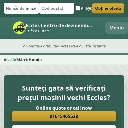
Alloys
Obține ofertă
Număr de înmatriculare
Cod poștal
Trimite formularul
Eccles Centru de dezmembrări auto
Meniu
Salford District
✔ Colectare gratuită
✔ Acte DVLA
✔ Plată instantă
Acasă
Mărci
Honda
Sunteți gata să verificați
prețul mașinii vechi Eccles?
Online quote or call now
01615465528