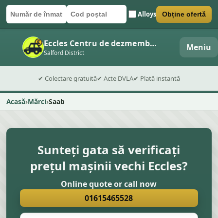
Alloys
Obține ofertă
Număr de înmatriculare
Cod poștal
Trimite formularul
Eccles Centru de dezmembrări auto
Meniu
Salford District
✔ Colectare gratuită
✔ Acte DVLA
✔ Plată instantă
Acasă
Mărci
Saab
Sunteți gata să verificați
prețul mașinii vechi Eccles?
Online quote or call now
01615465528