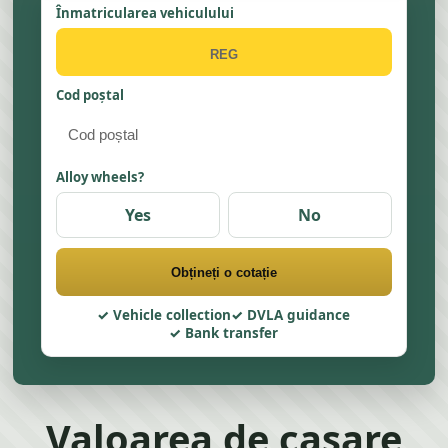
Înmatricularea vehiculului
Cod poștal
Alloy wheels?
Yes
No
Obțineți o cotație
Vehicle collection
DVLA guidance
Bank transfer
Valoarea de casare