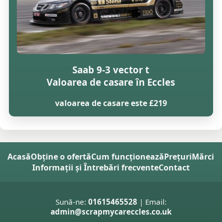
Saab 9-3 vector t
Valoarea de casare în Eccles
valoarea de casare este £219
Acasă
Obține o ofertă
Cum funcționează
Prețuri
Mărci
Informații și Întrebări frecvente
Contact
Sună-ne:
01615465528
| Email:
admin@scrapmycareccles.co.uk