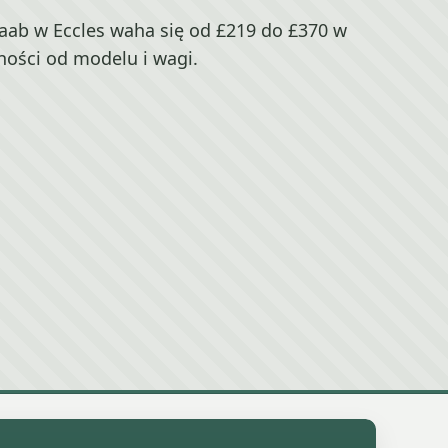
ab w Eccles waha się od £219 do £370 w
ności od modelu i wagi.