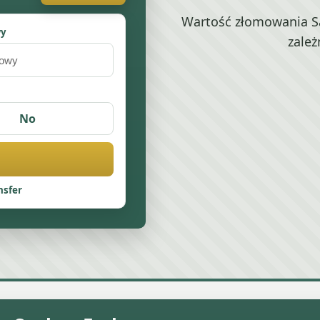
Wartość złomowania Sa
wy
zależ
No
nsfer