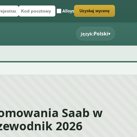
Alloys
Uzyskaj wycenę
rejestracyjny
cztowy
rmularz wyceny
Polski
Język:
▾
łomowania Saab w
rzewodnik 2026