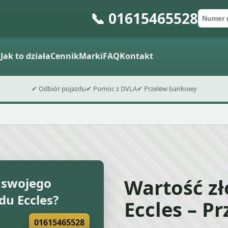
📞 01615465528
Numer 
Kod po
Wyślij fo
a
Jak to działa
Cennik
Marki
FAQ
Kontakt
✔ Odbiór pojazdu
✔ Pomoc z DVLA
✔ Przelew bankowy
Wartość z
 swojego
u Eccles?
Eccles – P
01615465528