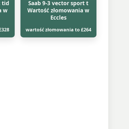
 tid
Saab 9-3 vector sport t
a w
Wartość złomowania w
Eccles
£328
wartość złomowania to £264